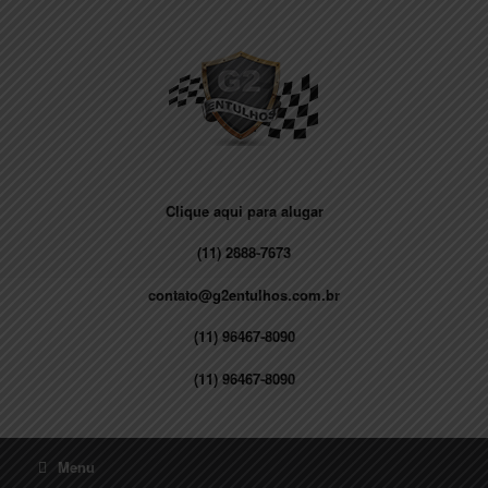
Skip
to
content
Clique aqui para alugar
(11) 2888-7673
contato@g2entulhos.com.br
(11) 96467-8090
(11) 96467-8090
Menu