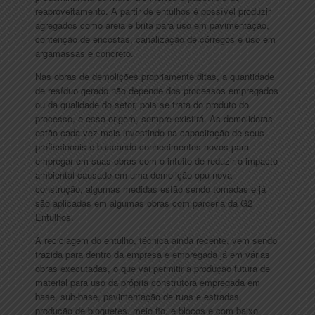
reaproveitamento. A partir de entulhos é possível produzir
agregados como areia e brita para uso em pavimentação,
contenção de encostas, canalização de córregos e uso em
argamassas e concreto.
Nas obras de demolições propriamente ditas, a quantidade
de resíduo gerado não depende dos processos empregados
ou da qualidade do setor, pois se trata do produto do
processo, e essa origem, sempre existirá. As demolidoras
estão cada vez mais investindo na capacitação de seus
profissionais e buscando conhecimentos novos para
empregar em suas obras com o intuito de reduzir o impacto
ambiental causado em uma demolição opu nova
construção, algumas medidas estão sendo tomadas e já
são aplicadas em algumas obras com parceria da G2
Entulhos.
A reciclagem do entulho, técnica ainda recente, vem sendo
trazida para dentro da empresa e empregada já em várias
obras executadas, o que vai permitir a produção futura de
material para uso da própria construtora empregada em
base, sub-base, pavimentação de ruas e estradas,
produção de bloquetes, meio fio, e blocos e com baixo