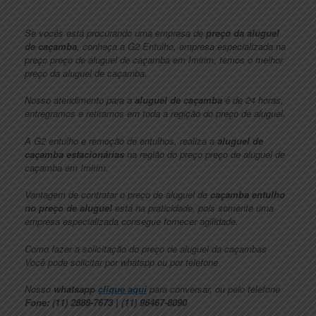
Se vocês está procurando uma empresa de
preço da aluguel
de caçamba
, conheça a G2 Entulho, empresa especializada na
preço preço de aluguel de caçamba em Imirim, temos o melhor
preço da aluguel de caçamba.
Nosso atendimento para a
aluguel de caçamba
é de 24 horas,
entregramos e retiramos em toda a regição do preço de aluguel.
A G2 entulho e remoção de entulhos, realiza a
aluguel de
caçamba
estacionárias
na região do preço preço de aluguel de
caçamba em Imirim.
Vantagem de contratar o preço de aluguel de
caçamba
entulho
no
preço de aluguel
está na praticidade, pois somente uma
empresa especializada consegue fornecer agilidade.
Como fazer a solicitação do preço de aluguel da caçambas
Você pode solicitar por whatspp ou por telefone
Nosso
whatsapp
clique aqui
para conversar, ou pelo telefone
Fone: (11) 2888-7673 | (11) 96467-8090