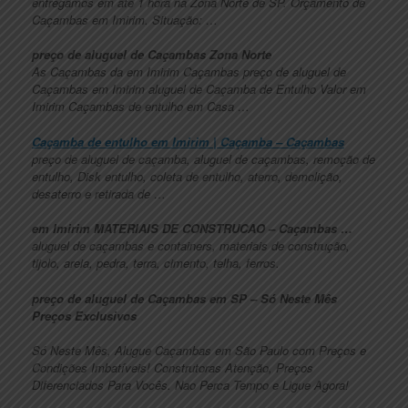
entregamos em até 1 hora na Zona Norte de SP. Orçamento de
Caçambas em Imirim. Situação: …
preço de aluguel de Caçambas Zona Norte
As Caçambas da em Imirim Caçambas preço de aluguel de
Caçambas em Imirim aluguel de Caçamba de Entulho Valor em
Imirim Caçambas de entulho em Casa …
Caçamba de entulho em Imirim | Caçamba – Caçambas
preço de aluguel de caçamba, aluguel de caçambas, remoção de
entulho, Disk entulho, coleta de entulho, aterro, demolição,
desaterro e retirada de …
em Imirim MATERIAIS DE CONSTRUCAO – Caçambas …
aluguel de caçambas e containers, materiais de construção,
tijolo, areia, pedra, terra, cimento, telha, ferros.
preço de aluguel de Caçambas em SP – Só Neste Mês
Preços Exclusivos
Só Neste Mês, Alugue Caçambas em São Paulo com Preços e
Condições Imbatíveis! Construtoras Atenção, Preços
Diferenciados Para Vocês. Nao Perca Tempo e Ligue Agora!