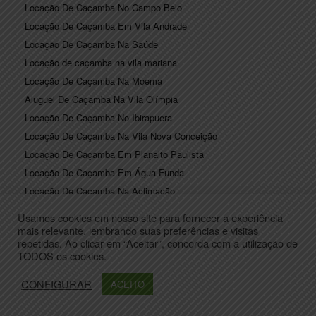
Locação De Caçamba No Campo Belo
Locação De Caçamba Em Vila Andrade
Locação De Caçamba Na Saúde
Locação de caçamba na vila mariana
Locação De Caçamba Na Moema
Aluguel De Caçamba Na Vila Olímpia
Locação De Caçamba No Ibirapuera
Locação De Caçamba Na Vila Nova Conceição
Locação De Caçamba Em Planalto Paulista
Locação De Caçamba Em Água Funda
Locação De Caçamba Na Aclimação
Locação De Caçamba No Aeroporto De Congonhas
Usamos cookies em nosso site para fornecer a experiência
Locação De Caçamba No Bosque Da Saúde
mais relevante, lembrando suas preferências e visitas
repetidas. Ao clicar em “Aceitar”, concorda com a utilização de
Locação De Caçamba No Brooklin Novo
TODOS os cookies.
preço aluguel de caçamba na casa verde
Posso Ajudar?
Aluguel de caçamba na casa verde
CONFIGURAR
ACEITO
Coleta de Entulhos – Tabela de Preços – Entenda o quanto
custa coleta-de-entulhos