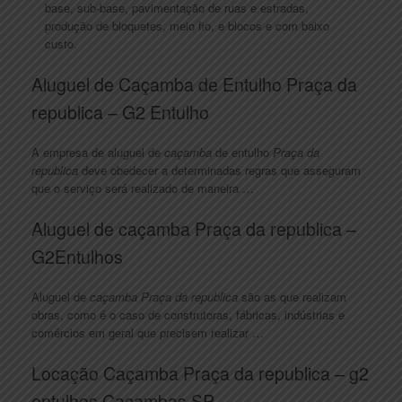
base, sub-base, pavimentação de ruas e estradas,
produção de bloquetes, meio fio, e blocos e com baixo
custo.
Aluguel de Caçamba de Entulho Praça da
republica – G2 Entulho
A empresa de aluguel de
caçamba
de entulho
Praça da
republica
deve obedecer a determinadas regras que asseguram
que o serviço será realizado de maneira …
Aluguel de caçamba Praça da republica –
G2Entulhos
Aluguel de
caçamba Praça da republica
são as que realizam
obras, como é o caso de construtoras, fábricas, indústrias e
comércios em geral que precisem realizar …
Locação Caçamba Praça da republica – g2
entulhos Caçambas SP