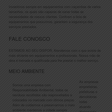
Investimos sempre em equipamentos com caçambas de varios
tamanhos, os quais são capazes de sanar todas as
necessidades de nossos clientes. Confiram a lista de
equipamentos que possuímos, garantem a segurança dos
serviços prestados.
FALE CONOSCO
ESTAMOS AO SEU DISPOR, Atendemos com o que existe de
mais efciente em equipamentos e profissionais. Nossa mão de
obra é treinada e qualificada para lhe prestar o melhor serviço.
MEIO AMBIENTE
As empresas
Somos uma empresa com
empreiteiras,
Responsabilidade Ambiental, todos os
prefeituras e
resíduos recolhidos são reaproveitados e
demolidoras
colocados no mercado com ótimos preços.
todas
Além de cuidarmos e preservarmos o meio
atuando
ambiente mantemos a cidade sempre
diretamente