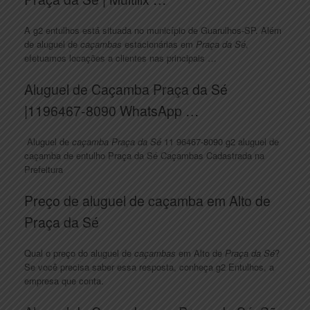
A g2 entulhos está situada no município de Guarulhos-SP. Além
de aluguel de
caçambas
estacionárias em
Praça da Sé
,
efetuamos locações a clientes nas principais …
Aluguel de Caçamba Praça da Sé
|1196467-8090 WhatsApp …
Aluguel de
caçamba Praça da Sé
11 96467-8090 g2 aluguel de
caçamba de entulho Praça da Sé Caçambas Cadastrada na
Prefeitura
Preço de aluguel de caçamba em Alto de
Praça da Sé
Qual o preço do aluguel de
caçambas
em Alto de
Praça da Sé
?
Se você precisa saber essa resposta, conheça g2 Entulhos, a
empresa que conta.