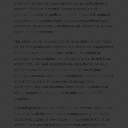
O entulho apresenta como características particulares a
predominância de materiais inertes e passíveis de
reaproveitamento. A partir de entulhos é possível produzir
agregados como areia e brita para uso em pavimentação,
contenção de encostas, canalização de córregos e uso em
argamassas e concreto.
Nas obras de demolições propriamente ditas, a quantidade
de resíduo gerado não depende dos processos empregados
ou da qualidade do setor, pois se trata do produto do
processo, e essa origem, sempre existirá. As demolidoras
estão cada vez mais investindo na capacitação de seus
profissionais e buscando conhecimentos novos para
empregar em suas obras com o intuito de reduzir o impacto
ambiental causado em uma demolição opu nova
construção, algumas medidas estão sendo tomadas e já
são aplicadas em algumas obras com parceria da G2
Entulhos.
A reciclagem do entulho, técnica ainda recente, vem sendo
trazida para dentro da empresa e empregada já em várias
obras executadas, o que vai permitir a produção futura de
material para uso da própria construtora empregada em