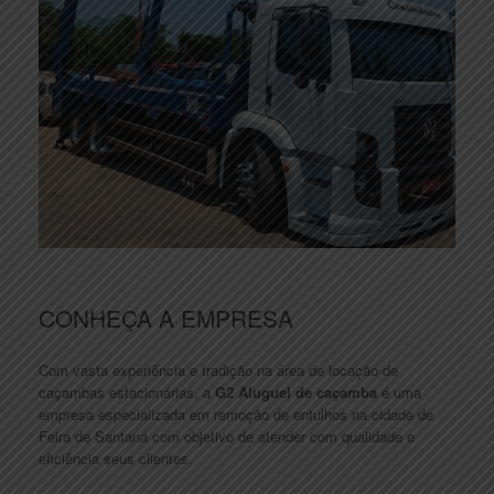
CONHEÇA A EMPRESA
Com vasta experiência e tradição na área de locação de
caçambas estacionárias, a
G2 Aluguel de caçamba
é uma
empresa especializada em remoção de entulhos na cidade de
Feira de Santana com objetivo de atender com qualidade e
eficiência seus clientes.