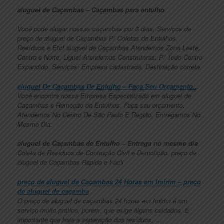
aluguel de Caçambas – Caçambas para entulho
Você pode alugar nossas caçambas por 3 dias, Serviços de
preço de aluguel de Caçambas P/ Coletas de Entulhos,
Resíduos e Etc! aluguel de Caçambas Atendemos Zona Leste,
Centro e Norte, Ligue! Atendemos Construtoras. P/ Todo Centro
Expandido. Serviços: Empresa cadastrada, Destinação correta.
aluguel De Caçambas De Entulho – Faça Seu Orçamento..
.
Você encontra nossa Empresa Especializada em aluguel de
Caçambas e Remoção de Entulhos, Faça seu orçamento.
Atendemos No Centro De São Paulo E Região, Entregamos No
Mesmo Dia.
aluguel de Caçambas de Entulho – Entrega no mesmo dia
Coleta de Resíduos de Contrução Civil e Demolição. preço de
aluguel de Caçambas Rápido e Fácil
preço de aluguel de Caçambas 24 Horas em Imirim – preço
de aluguel de caçamba
O preço de aluguel de caçambas 24 horas em Imirim é um
serviço muito prático, porém, que exige alguns cuidados. É
importante que haja a separação dos resíduos, …