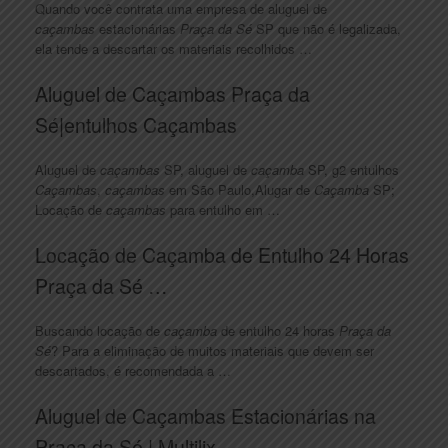
Quando você contrata uma empresa de aluguel de
caçambas
estacionárias
Praça da Sé
SP que não é legalizada,
ela tende a descartar os materiais recolhidos
…
Aluguel de Caçambas Praça da
Sé|entulhos Caçambas
Aluguel de
caçambas
SP, aluguel de
caçamba
SP, g2 entulhos
Caçambas
,
caçambas
em São Paulo,Alugar de
Caçamba
SP;
Locação de
caçambas
para entulho em …
Locação de Caçamba de Entulho 24 Horas
Praça da Sé …
Buscando locação de
caçamba
de entulho 24 horas
Praça da
Sé
? Para a eliminação de muitos materiais que devem ser
descartados, é recomendada a …
Aluguel de Caçambas Estacionárias na
Praça da Sé | Multilix …