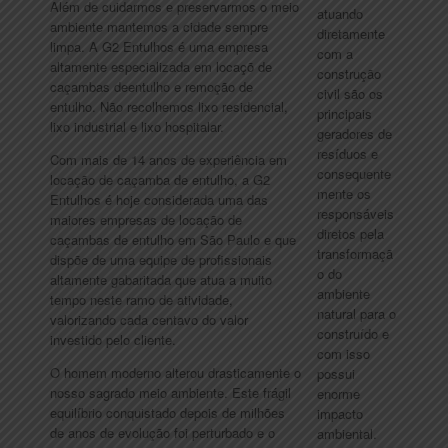
Além de cuidarmos e preservarmos o meio
atuando
ambiente mantemos a cidade sempre
diretamente
limpa. A G2 Entulhos é uma empresa
com a
altamente especializada em locaçõ de
construção
caçambas deentulho e remoção de
civil são os
entulho. Não recolhemos lixo residencial,
principais
lixo industrial e lixo hospitalar.
geradores de
resíduos e
Com mais de 14 anos de experiência em
consequente
locação de caçamba de entulho, a G2
mente os
Entulhos é hoje considerada uma das
responsáveis
maiores empresas de locação de
diretos pela
caçambas de entulho em São Paulo e que
transformaçã
dispõe de uma equipe de profissionais
o do
altamente gabaritada que atua a muito
ambiente
tempo neste ramo de atividade,
natural para o
valorizando cada centavo do valor
construído e
investido pelo cliente.
com isso
O homem moderno alterou drasticamente o
possui
nosso sagrado meio ambiente. Este frágil
enorme
equilíbrio conquistado depois de milhões
impacto
de anos de evolução foi perturbado e o
ambiental.