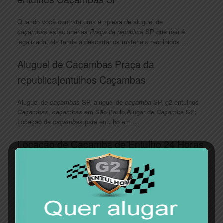
Quando você contrata uma empresa de aluguel de
caçambas
estacionárias
Praça da republica
SP que não é
legalizada, ela tende a descartar os materiais recolhidos
…
Aluguel de Caçambas Praça da
republica|entulhos Caçambas
Aluguel de
caçambas
SP, aluguel de
caçamba
SP, g2 entulhos
Caçambas
,
caçambas
em São Paulo,Alugar de
Caçamba
SP;
Locação de
caçambas
para entulho em …
Locação de Caçamba de Entulho 24 Horas
Praça da republica …
Buscando locação de
caçamba
de entulho 24 horas
Praça da
republica
? Para a eliminação de muitos materiais que devem ser
descartados, é recomendada a …