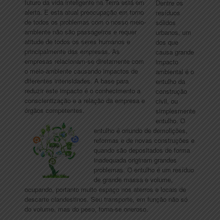
futuro da vida inteligente na Terra está em
Dentre os
alerta. E esta atual preocupação em torno
resíduos
de todos os problemas com o nosso meio-
sólidos
ambiente não são passageiros e requer
urbanos, um
atitude de todos os seres humanos e
dos que
principalmente das empresas. As
causa grande
empresas relacionam-se diretamente com
impacto
o meio-ambiente causando impactos de
ambiental é o
diferentes intensidades. A base para
entulho da
reduzir este impacto é o conhecimento a
construção
conscientização e a relação da empresa e
civil, ou
órgãos competentes.
simplesmente
entulho. O
entulho é oriundo de demolições,
reformas e de novas construções e
quando são depositados de forma
inadequada originam grandes
problemas. O entulho é um resíduo
de grande massa e volume,
ocupando, portanto muito espaço nos aterros e locais de
descarte clandestinos. Seu transporte, em função não só
do volume, mas do peso, torna-se oneroso.