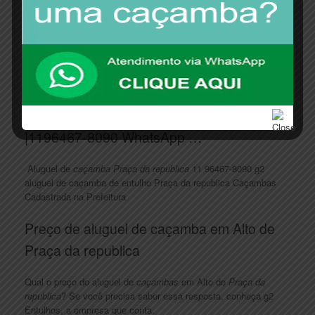
Aluguel de Caçambas Estacionárias na
Praça da republica | Multilix …
A g2 entulhos está situada no município de Guarulhos-SP. Além
de aluguel de
caçambas
estacionárias em
Praça da republica
,
efetuamos locações a clientes nas principais …
Aluguel de Caçamba Praça da republica
|1196467-8090 WhatsApp …
Aluguel de
caçamba Praça da republica
11 96467-8090 g2
aluguel de caçamba de entulho Praça da republica Caçambas
Cadastrada na Prefeitura
Preço de aluguel de caçamba em Alto de
Praça da republica
Qual o preço do aluguel de
caçambas
em Alto de
Praça da
republica
? Se você precisa saber essa resposta, conheça g2
Entulhos, a empresa que conta.