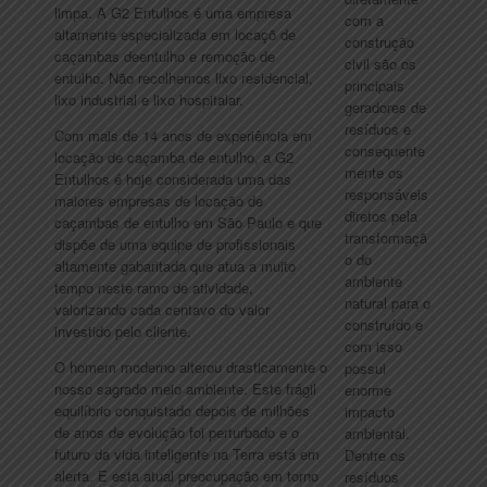
limpa. A G2 Entulhos é uma empresa
com a
altamente especializada em locaçõ de
construção
caçambas deentulho e remoção de
civil são os
entulho. Não recolhemos lixo residencial,
principais
lixo industrial e lixo hospitalar.
geradores de
resíduos e
Com mais de 14 anos de experiência em
consequente
locação de caçamba de entulho, a G2
mente os
Entulhos é hoje considerada uma das
responsáveis
maiores empresas de locação de
diretos pela
caçambas de entulho em São Paulo e que
transformaçã
dispõe de uma equipe de profissionais
o do
altamente gabaritada que atua a muito
ambiente
tempo neste ramo de atividade,
natural para o
valorizando cada centavo do valor
construído e
investido pelo cliente.
com isso
O homem moderno alterou drasticamente o
possui
nosso sagrado meio ambiente. Este frágil
enorme
equilíbrio conquistado depois de milhões
impacto
de anos de evolução foi perturbado e o
ambiental.
futuro da vida inteligente na Terra está em
Dentre os
alerta. E esta atual preocupação em torno
resíduos