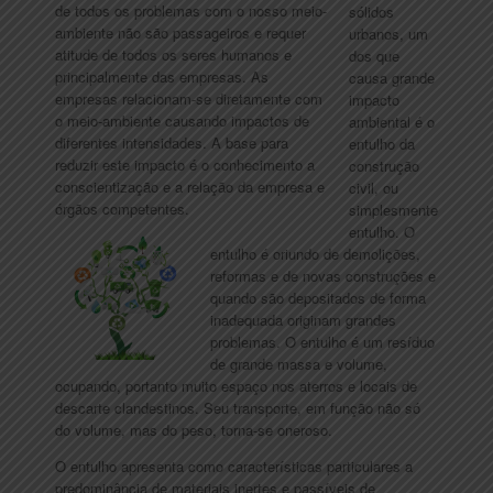
de todos os problemas com o nosso meio-
sólidos
ambiente não são passageiros e requer
urbanos, um
atitude de todos os seres humanos e
dos que
principalmente das empresas. As
causa grande
empresas relacionam-se diretamente com
impacto
o meio-ambiente causando impactos de
ambiental é o
diferentes intensidades. A base para
entulho da
reduzir este impacto é o conhecimento a
construção
conscientização e a relação da empresa e
civil, ou
órgãos competentes.
simplesmente
entulho. O
entulho é oriundo de demolições,
reformas e de novas construções e
quando são depositados de forma
inadequada originam grandes
problemas. O entulho é um resíduo
de grande massa e volume,
ocupando, portanto muito espaço nos aterros e locais de
descarte clandestinos. Seu transporte, em função não só
do volume, mas do peso, torna-se oneroso.
O entulho apresenta como características particulares a
predominância de materiais inertes e passíveis de