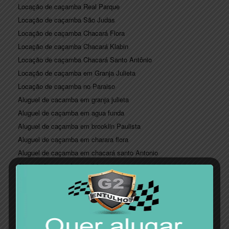
Locação de caçamba Real Parque
Locação de caçamba São Judas
Locação de caçamba Chacará Flora
Locação de caçamba Chacará Klabin
Locação de caçamba Chacará Santo Antônio
Locação de caçamba em Granja Julieta
Locação de caçamba no Paraiso
Aluguel de cacamba em granja julieta
Aluguel de caçamba em agua funda
Aluguel de caçamba em brooklin Paulista
Aluguel de caçamba em charara flora
Aluguel de caçamba em chacará santo Antonio
Aluguel de caçamba em ibirapuera
Aluguel de caçamba em indianopolis
Aluguel de caçamba em Jardim América
Aluguel de caçamba Jardim Saúde
Aluguel de caçamba Jardim Paulista