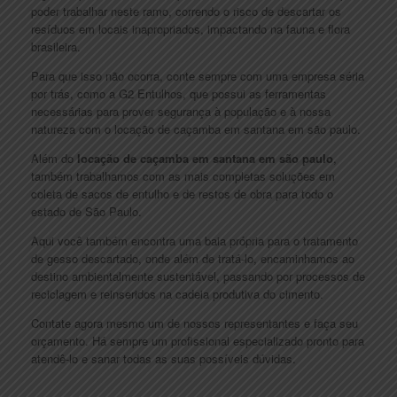
poder trabalhar neste ramo, correndo o risco de descartar os
resíduos em locais inapropriados, impactando na fauna e flora
brasileira.
Para que isso não ocorra, conte sempre com uma empresa séria
por trás, como a G2 Entulhos, que possui as ferramentas
necessárias para prover segurança à população e à nossa
natureza com o locação de caçamba em santana em são paulo.
Além do
locação de caçamba em santana em são paulo
,
também trabalhamos com as mais completas soluções em
coleta de sacos de entulho e de restos de obra para todo o
estado de São Paulo.
Aqui você também encontra uma baia própria para o tratamento
de gesso descartado, onde além de tratá-lo, encaminhamos ao
destino ambientalmente sustentável, passando por processos de
reciclagem e reinseridos na cadeia produtiva do cimento.
Contate agora mesmo um de nossos representantes e faça seu
orçamento. Há sempre um profissional especializado pronto para
atendê-lo e sanar todas as suas possíveis dúvidas.