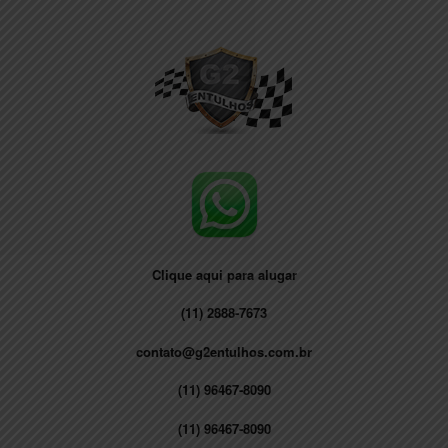
Skip
to
content
Clique aqui para alugar
(11) 2888-7673
contato@g2entulhos.com.br
(11) 96467-8090
(11) 96467-8090