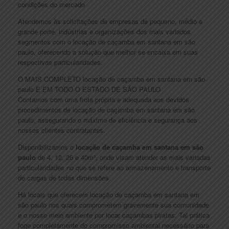
condições do mercado
Atendemos às solicitações de empresas de pequeno, médio e
grande porte, indústrias e organizações dos mais variados
segmentos com o locação de caçamba em santana em são
paulo, oferecendo a solução que melhor se encaixa em suas
respectivas particularidades.
O MAIS COMPLETO locação de caçamba em santana em são
paulo E EM TODO O ESTADO DE SÃO PAULO
Contamos com uma frota própria e adequada aos devidos
procedimentos de locação de caçamba em santana em são
paulo, assegurando o máximo de eficiência e segurança aos
nossos clientes contratantes.
Disponibilizamos o
locação de caçamba em santana em são
paulo
de 4, 12, 26 e 40m³, onde visam atender as mais variadas
particularidades no que se refere ao armazenamento e transporte
de cargas de todas dimensões.
Há locais que oferecem locação de caçamba em santana em
são paulo nos quais comprometem gravemente sua comunidade
e o nosso meio ambiente por locar caçambas piratas. Tal prática
foge completamente do compromisso ambiental necessário para