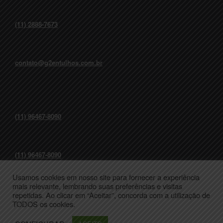
(11) 2888-7673
contato@g2entulhos.com.br
(11) 96467-8090
(11) 96467-8090
Usamos cookies em nosso site para fornecer a experiência
mais relevante, lembrando suas preferências e visitas
repetidas. Ao clicar em “Aceitar”, concorda com a utilização de
Todos os direitos reservados a G2 Entulhos - Administrado por W7master
TODOS os cookies.
Software