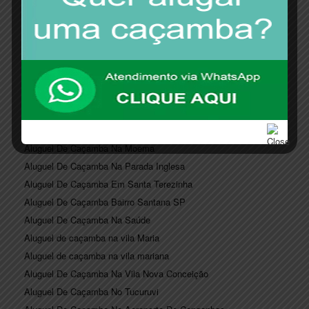
aluguel De Caçamba Em Planalto Paulista
Aluguel De Caçamba Em Santo Amaro
Aluguel de caçamba São Judas
Aluguel de caçamba em vila andrade
Aluguel De Caçamba Na Aclimação
Aluguel de caçamba na casa verde
Aluguel De Caçamba Na Freguesia Do Ó
Aluguel De Caçamba Em Imirim
Aluguel De Caçamba Na Moema
Aluguel De Caçamba Na Parada Inglesa
Aluguel De Caçamba Em Santa Terezinha
Aluguel De Caçamba Bairro Santana SP
Aluguel De Caçamba Na Saúde
Aluguel de caçamba na vila Maria
Aluguel de caçamba na vila mariana
Aluguel De Caçamba Na Vila Nova Conceição
Aluguel De Caçamba No Tucuruvi