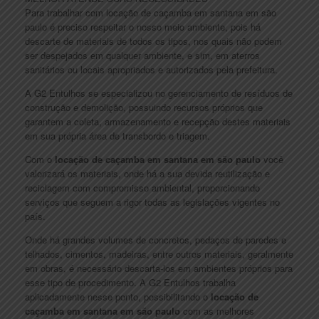
Para trabalhar com locação de caçamba em santana em são
paulo é preciso respeitar o nosso meio ambiente, pois há
descarte de materiais de todos os tipos, nos quais não podem
ser despejados em qualquer ambiente, e sim, em aterros
sanitários ou locais apropriados e autorizados pela prefeitura.
A G2 Entulhos se especializou no gerenciamento de resíduos de
construção e demolição, possuindo recursos próprios que
garantem a coleta, armazenamento e recepção destes materiais
em sua própria área de transbordo e triagem.
Com o
locação de caçamba em santana em são paulo
você
valorizará os materiais, onde há a sua devida reutilização e
reciclagem com compromisso ambiental, proporcionando
serviços que seguem a rigor todas as legislações vigentes no
país.
Onde há grandes volumes de concretos, pedaços de paredes e
telhados, cimentos, madeiras, entre outros materiais, geralmente
em obras, é necessário descarta-los em ambientes próprios para
esse tipo de procedimento. A G2 Entulhos trabalha
aplicadamente nesse ponto, possibilitando o
locação de
caçamba em santana em são paulo
com as melhores