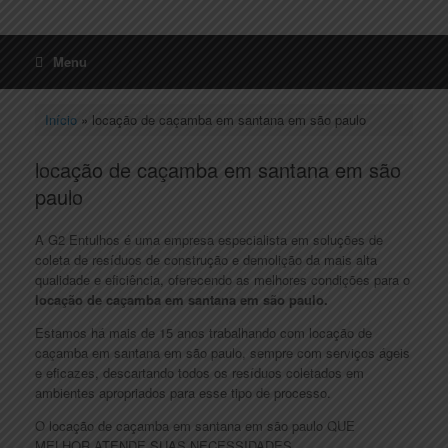
Menu
Início
»
locação de caçamba em santana em são paulo
locação de caçamba em santana em são
paulo
A G2 Entulhos é uma empresa especialista em soluções de
coleta de resíduos de construção e demolição da mais alta
qualidade e eficiência, oferecendo as melhores condições para o
locação de caçamba em santana em são paulo.
Estamos há mais de 15 anos trabalhando com locação de
caçamba em santana em são paulo, sempre com serviços ágeis
e eficazes, descartando todos os resíduos coletados em
ambientes apropriados para esse tipo de processo.
O locação de caçamba em santana em são paulo QUE
MELHOR ATENDE SUAS NECESSIDADES