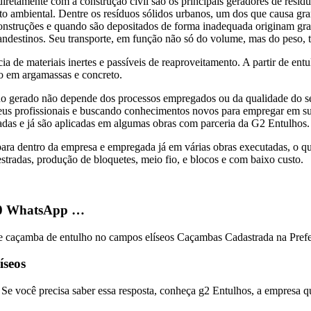
diretamente com a construção civil são os principais geradores de resí
to ambiental. Dentre os resíduos sólidos urbanos, um dos que causa gra
construções e quando são depositados de forma inadequada originam gr
landestinos. Seu transporte, em função não só do volume, mas do peso, 
ia de materiais inertes e passíveis de reaproveitamento. A partir de ent
o em argamassas e concreto.
o gerado não depende dos processos empregados ou da qualidade do setor
seus profissionais e buscando conhecimentos novos para empregar em s
das e já são aplicadas em algumas obras com parceria da G2 Entulhos.
para dentro da empresa e empregada já em várias obras executadas, o que
tradas, produção de bloquetes, meio fio, e blocos e com baixo custo.
090 WhatsApp …
 caçamba de entulho no campos elíseos Caçambas Cadastrada na Prefe
íseos
 Se você precisa saber essa resposta, conheça g2 Entulhos, a empresa q