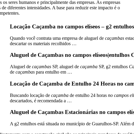
os os seres humanos e principalmente das empresas. As empresas
e diferentes intensidades. A base para reduzir este impacto é o
ompetentes.
Locação Caçamba no campos elíseos – g2 entulh
Quando você contrata uma empresa de aluguel de
caçambas
esta
descartar os materiais recolhidos
…
Aluguel de Caçambas no campos elíseos|entulhos
Aluguel de
caçambas
SP, aluguel de
caçamba
SP, g2 entulhos
Ca
de
caçambas
para entulho em …
Locação de Caçamba de Entulho 24 Horas no cam
Buscando locação de
caçamba
de entulho 24 horas
no campos el
descartados, é recomendada a …
Aluguel de Caçambas Estacionárias no campos elís
A g2 entulhos está situada no município de Guarulhos-SP. Além 