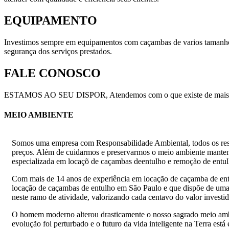
EQUIPAMENTO
Investimos sempre em equipamentos com caçambas de varios tamanhos, 
segurança dos serviços prestados.
FALE CONOSCO
ESTAMOS AO SEU DISPOR, Atendemos com o que existe de mais efcient
MEIO AMBIENTE
Somos uma empresa com Responsabilidade Ambiental, todos os res
preços. Além de cuidarmos e preservarmos o meio ambiente mante
especializada em locaçõ de caçambas deentulho e remoção de entulho.
Com mais de 14 anos de experiência em locação de caçamba de ent
locação de caçambas de entulho em São Paulo e que dispõe de uma 
neste ramo de atividade, valorizando cada centavo do valor investid
O homem moderno alterou drasticamente o nosso sagrado meio ambie
evolução foi perturbado e o futuro da vida inteligente na Terra est