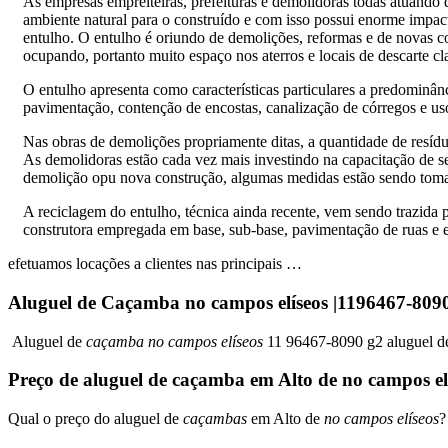
As empresas empreiteiras, prefeituras e demolidoras todas atuando 
ambiente natural para o construído e com isso possui enorme impac
entulho. O entulho é oriundo de demolições, reformas e de novas 
ocupando, portanto muito espaço nos aterros e locais de descarte c
O entulho apresenta como características particulares a predominânc
pavimentação, contenção de encostas, canalização de córregos e us
Nas obras de demolições propriamente ditas, a quantidade de resídu
As demolidoras estão cada vez mais investindo na capacitação de 
demolição opu nova construção, algumas medidas estão sendo toma
A reciclagem do entulho, técnica ainda recente, vem sendo trazida 
construtora empregada em base, sub-base, pavimentação de ruas e es
efetuamos locações a clientes nas principais …
Aluguel de Caçamba no campos elíseos |1196467-8
Aluguel de
caçamba no campos elíseos
11 96467-8090 g2 aluguel de
Preço de aluguel de caçamba em Alto de no campos el
Qual o preço do aluguel de
caçambas
em Alto de
no campos elíseos
?