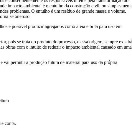
duos e consequentemente os responsáveis diretos pela transformação do
nde impacto ambiental é o entulho da construção civil, ou simplesment
andes problemas. O entulho é um resíduo de grande massa e volume,
torna-se oneroso.
ulhos é possível produzir agregados como areia e brita para uso em
, pois se trata do produto do processo, e essa origem, sempre existirá
uas obras com o intuito de reduzir o impacto ambiental causado em uma
 vai permitir a produção futura de material para uso da própria
itura
ue conta.