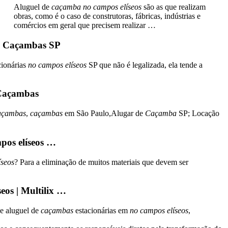
Aluguel de
caçamba no campos elíseos
são as que realizam
obras, como é o caso de construtoras, fábricas, indústrias e
comércios em geral que precisem realizar …
os Caçambas SP
cionárias
no campos elíseos
SP que não é legalizada, ela tende a
 Caçambas
çambas
,
caçambas
em São Paulo,Alugar de
Caçamba
SP; Locação
pos elíseos …
íseos
? Para a eliminação de muitos materiais que devem ser
eos | Multilix …
de aluguel de
caçambas
estacionárias em
no campos elíseos
,