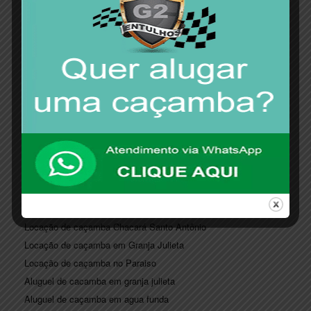
Locação de caçamba em itaim bibi
Locação de caçamba no Booklin Paulista
Locação de caçamba em indianópolis
Locação de caçamba em Jardim América
Locação de caçamba Jardim Saúde
Locação de caçamba Jardim Europa
Locação de caçamba Jardim Paulista
Aluguel de caçamba Jardim sul
Locação de caçamba Real Parque
Locação de caçamba São Judas
Locação de caçamba Chacará Flora
Locação de caçamba Chacará Klabin
Locação de caçamba Chacará Santo Antônio
Locação de caçamba em Granja Julieta
Locação de caçamba no Paraiso
Aluguel de cacamba em granja julieta
Aluguel de caçamba em agua funda