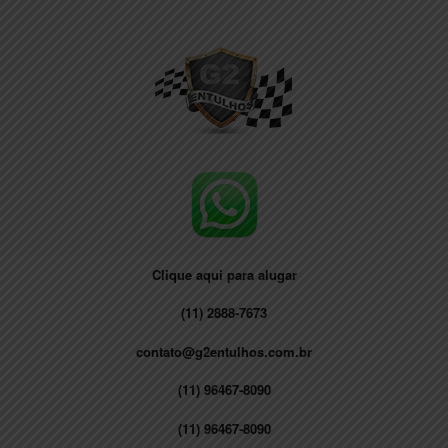
Skip
to
content
Clique aqui para alugar
(11) 2888-7673
contato@g2entulhos.com.br
(11) 96467-8090
(11) 96467-8090