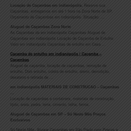
Locação de Caçambas em indianópolis.
Reserve sua
Caçambas, entregamos em até 1 hora na Zona Norte de SP.
Orçamento de Caçambas em indianópolis. Situação: …
Aluguel de Caçambas Zona Norte
As Caçambas da em indianópolis Caçambas Aluguel de
Caçambas em indianópolis Locação de Caçamba de Entulho
Valor em indianópolis Caçambas de entulho em Casa …
Caçamba de entulho em indianópolis | Caçamba –
Caçambas
Aluguel de caçamba, locação de caçambas, remoção de
entulho, Disk entulho, coleta de entulho, aterro, demolição,
desaterro e retirada de …
em indianópolis MATERIAIS DE CONSTRUCAO – Caçambas
…
Locação de caçambas e containers, materiais de construção,
tijolo, areia, pedra, terra, cimento, telha, ferros.
Aluguel de Caçambas em SP – Só Neste Mês Preços
Exclusivos
Só Neste Mês, Alugue Caçambas em São Paulo com Preços e