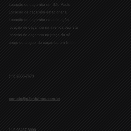
Locação de caçamba em São Paulo
Locação de caçamba estacionaria
Locação de caçamba na aclimação
locação de caçamba na avenida paulista
locação de caçamba na praça da sé
preço de aluguel de caçamba em Imirim
(11) 2888-7673
contato@g2entulhos.com.br
(11) 96467-8090