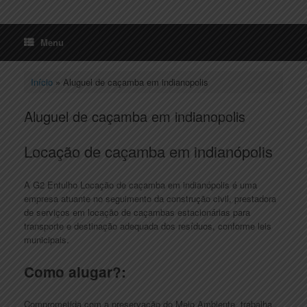
Menu
Início
»
Aluguel de caçamba em indianopolis
Aluguel de caçamba em indianopolis
Locação de caçamba em indianópolis
A G2 Entulho Locação de caçamba em indianópolis é uma
empresa atuante no seguimento da construção civil, prestadora
de serviços em locação de caçambas estacionárias para
transporte e destinação adequada dos resíduos, conforme leis
municipais.
Como alugar?:
Comprometida com a preservação do Meio Ambiente, trabalha