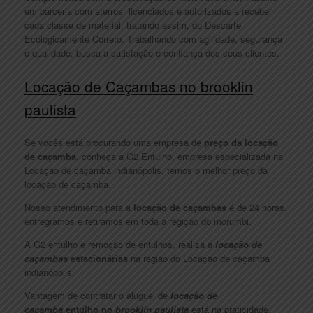
em parceria com aterros licenciados e autorizados a receber
cada classe de material, tratando assim, do Descarte
Ecologicamente Correto. Trabalhando com agilidade, segurança
e qualidade, busca a satisfação e confiança dos seus clientes.
Locação de Caçambas no brooklin
paulista
Se vocês está procurando uma empresa de
preço da locação
de caçamba
, conheça a G2 Entulho, empresa especializada na
Locação de caçamba indianópolis, temos o melhor preço da
locação de caçamba.
Nosso atendimento para a
locação de caçambas
é de 24 horas,
entregramos e retiramos em toda a regição do morumbi.
A G2 entulho e remoção de entulhos, realiza a
locação de
caçambas
estacionárias
na região do Locação de caçamba
indianópolis.
Vantagem de contratar o aluguel de
locação de
caçamba
entulho no
brooklin paulista
está na praticidade,