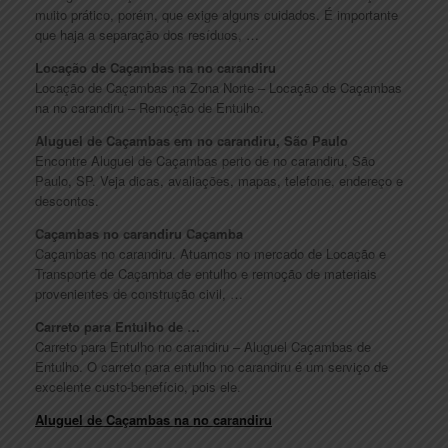
muito prático, porém, que exige alguns cuidados. É importante
que haja a separação dos resíduos, …
Locação de Caçambas na no carandiru
Locação de Caçambas na Zona Norte – Locação de Caçambas
na no carandiru – Remoção de Entulho.
Aluguel de Caçambas em no carandiru, São Paulo
Encontre Aluguel de Caçambas perto de no carandiru, São
Paulo, SP. Veja dicas, avaliações, mapas, telefone, endereço e
descontos.
Caçambas no carandiru Caçamba
Caçambas no carandiru. Atuamos no mercado de Locação e
Transporte de Caçamba de entulho e remoção de materiais
provenientes de construção civil, …
Carreto para Entulho de …
Carreto para Entulho no carandiru – Aluguel Caçambas de
Entulho. O carreto para entulho no carandiru é um serviço de
excelente custo-benefício, pois ele.
Aluguel de Caçambas na no carandiru