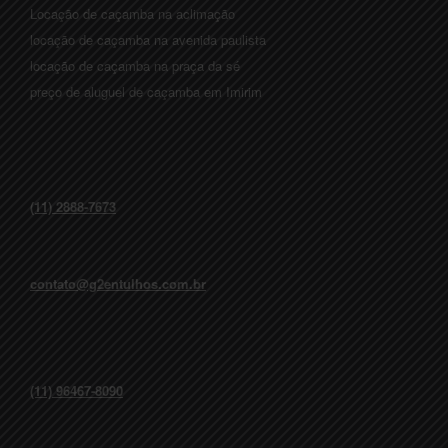
Locação de caçamba na aclimação
locação de caçamba na avenida paulista
locação de caçamba na praça da sé
preço de aluguel de caçamba em Imirim
(11) 2888-7673
contato@g2entulhos.com.br
(11) 96467-8090