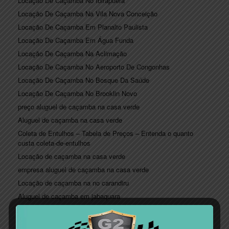
Locação De Caçamba No Ibirapuera
Locação De Caçamba Na Vila Nova Conceição
Locação De Caçamba Em Planalto Paulista
Locação De Caçamba Em Água Funda
Locação De Caçamba Na Aclimação
Locação De Caçamba No Aeroporto De Congonhas
Locação De Caçamba No Bosque Da Saúde
Locação De Caçamba No Brooklin Novo
preço aluguel de caçamba na casa verde
Aluguel de caçamba na casa verde
Coleta de Entulhos – Tabela de Preços – Entenda o quanto
custa coleta-de-entulhos
Locação de caçamba na casa verde
empresa aluguel de caçamba na casa verde
Locação de caçamba na no carandiru
Aluguel de caçamba em jabaquara
Locação de caçamba em itaim bibi
Locação de caçamba no Booklin Paulista