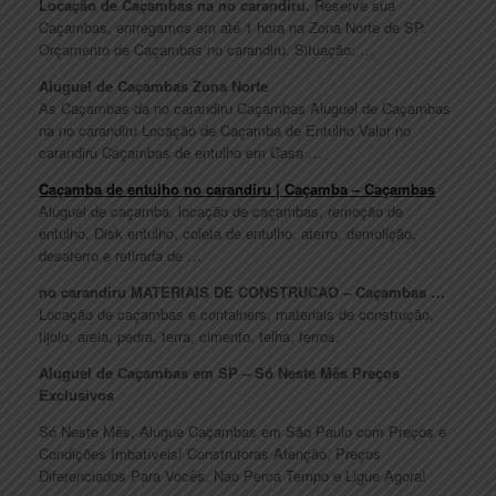
Locação de Caçambas na no carandiru.
Reserve sua
Caçambas, entregamos em até 1 hora na Zona Norte de SP.
Orçamento de Caçambas no carandiru. Situação: …
Aluguel de Caçambas Zona Norte
As Caçambas da no carandiru Caçambas Aluguel de Caçambas
na no carandiru Locação de Caçamba de Entulho Valor no
carandiru Caçambas de entulho em Casa …
Caçamba de entulho no carandiru | Caçamba – Caçambas
Aluguel de caçamba, locação de caçambas, remoção de
entulho, Disk entulho, coleta de entulho, aterro, demolição,
desaterro e retirada de …
no carandiru MATERIAIS DE CONSTRUCAO – Caçambas …
Locação de caçambas e containers, materiais de construção,
tijolo, areia, pedra, terra, cimento, telha, ferros.
Aluguel de Caçambas em SP – Só Neste Mês Preços
Exclusivos
Só Neste Mês, Alugue Caçambas em São Paulo com Preços e
Condições Imbatíveis! Construtoras Atenção, Preços
Diferenciados Para Vocês. Nao Perca Tempo e Ligue Agora!