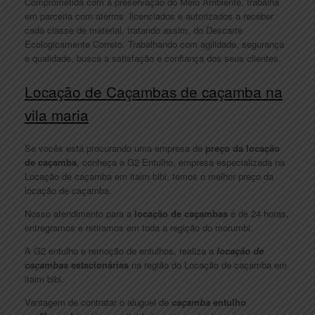
Comprometida com a preservação do Meio Ambiente, trabalha
em parceria com aterros licenciados e autorizados a receber
cada classe de material, tratando assim, do Descarte
Ecologicamente Correto. Trabalhando com agilidade, segurança
e qualidade, busca a satisfação e confiança dos seus clientes.
Locação de Caçambas de caçamba na
vila maria
Se vocês está procurando uma empresa de
preço da locação
de caçamba
, conheça a G2 Entulho, empresa especializada na
Locação de caçamba em itaim bibi, temos o melhor preço da
locação de caçamba.
Nosso atendimento para a
locação de caçambas
é de 24 horas,
entregramos e retiramos em toda a regição do morumbi.
A G2 entulho e remoção de entulhos, realiza a
locação de
caçambas
estacionárias
na região do Locação de caçamba em
itaim bibi.
Vantagem de contratar o aluguel de
caçamba
entulho