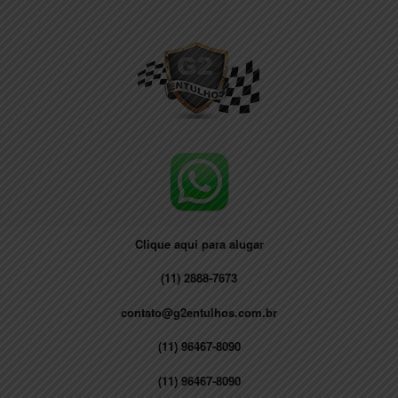
Skip
to
content
Clique aqui para alugar
(11) 2888-7673
contato@g2entulhos.com.br
(11) 96467-8090
(11) 96467-8090