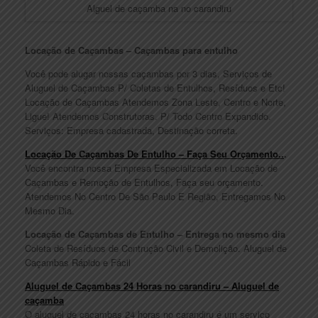
Alguel de caçamba na no carandiru
Locação de Caçambas – Caçambas para entulho
Você pode alugar nossas caçambas por 3 dias, Serviços de
Aluguel de Caçambas P/ Coletas de Entulhos, Resíduos e Etc!
Locação de Caçambas Atendemos Zona Leste, Centro e Norte,
Ligue! Atendemos Construtoras. P/ Todo Centro Expandido.
Serviços: Empresa cadastrada, Destinação correta.
Locação De Caçambas De Entulho – Faça Seu Orçamento..
.
Você encontra nossa Empresa Especializada em Locação de
Caçambas e Remoção de Entulhos, Faça seu orçamento.
Atendemos No Centro De São Paulo E Região, Entregamos No
Mesmo Dia.
Locação de Caçambas de Entulho – Entrega no mesmo dia
Coleta de Resíduos de Contrução Civil e Demolição. Aluguel de
Caçambas Rápido e Fácil
Aluguel de Caçambas 24 Horas no carandiru – Aluguel de
caçamba
O aluguel de caçambas 24 horas no carandiru é um serviço