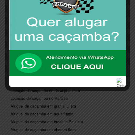
Locação de caçamba em indianópolis
Locação de caçamba em Jardim América
Locação de caçamba Jardim Saúde
Locação de caçamba Jardim Europa
Locação de caçamba Jardim Paulista
Aluguel de caçamba Jardim sul
Locação de caçamba Real Parque
Locação de caçamba São Judas
Locação de caçamba Chacará Flora
Locação de caçamba Chacará Klabin
Locação de caçamba Chacará Santo Antônio
Locação de caçamba em Granja Julieta
Locação de caçamba no Paraiso
Aluguel de cacamba em granja julieta
Aluguel de caçamba em agua funda
Aluguel de caçamba em brooklin Paulista
Aluguel de caçamba em charara flora